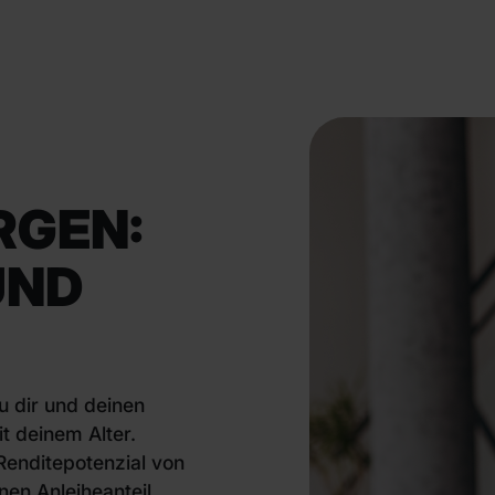
RGEN:
UND
u dir und deinen
t deinem Alter.
 Renditepotenzial von
nen Anleiheanteil,