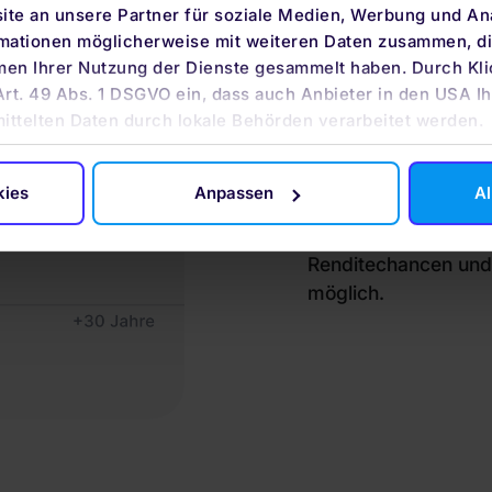
UNSER
te an unsere Partner für soziale Medien, Werbung und An
ANLAG
rmationen möglicherweise mit weiteren Daten zusammen, die
men Ihrer Nutzung der Dienste gesammelt haben. Durch Kli
Art. 49 Abs. 1 DSGVO ein, dass auch Anbieter in den USA Ih
AUSGE
mittelten Daten durch lokale Behörden verarbeitet werden.
Mit dem automatisier
kies
Anpassen
Al
du basierend auf wis
global diversifiziert
Renditechancen und 
möglich.