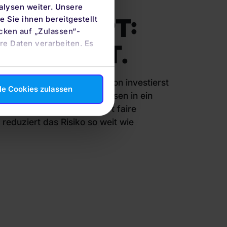
alysen weiter. Unsere
EKONZEPT:
 Sie ihnen bereitgestellt
cken auf „Zulassen“-
re Daten verarbeiten. Es
ZEICHNET.
ten ETF-Portfolio von quirion investierst
le Cookies zulassen
senschaftlichen Erkenntnissen in ein
es ETF-Portfolio. Das sichert faire
reduziert das Risiko so weit wie