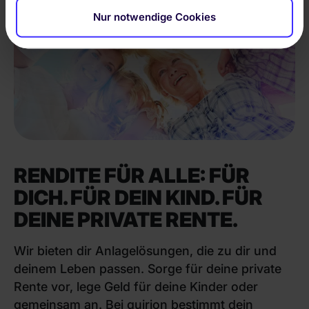
Nur notwendige Cookies
RENDITE FÜR ALLE:
FÜR
DICH. FÜR DEIN KIND. FÜR
DEINE PRIVATE RENTE.
Wir bieten dir Anlagelösungen, die zu dir und
deinem Leben passen. Sorge für deine private
Rente vor, lege Geld für deine Kinder oder
gemeinsam an. Bei quirion bestimmt dein