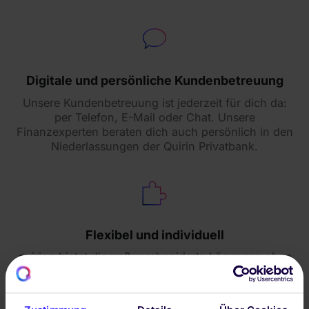
Digitale und persönliche Kundenbetreuung
Unsere Kundenbetreuung ist jederzeit für dich da:
per Telefon, E-Mail oder Chat. Unsere
Finanzexperten beraten dich auch persönlich in den
Niederlassungen der Quirin Privatbank.
Flexibel und individuell
quirion bietet dir maßgeschneiderte Lösungen ohne
Mindestanlage und Vertragsbindung. Erhöhe dein
Investment oder passe deine Sparrate jederzeit
flexibel an – so wie es am besten zu dir und deinen