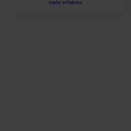
mehr erfahren
Video
Eröffnen
Sie jetzt
einen
ETF-
Sparplan