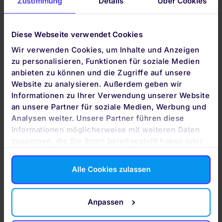
Zustimmung
Details
Über Cookies
Investmentzielen passt.
Diese Webseite verwendet Cookies
Wir verwenden Cookies, um Inhalte und Anzeigen
zu personalisieren, Funktionen für soziale Medien
Wir sind ausgezeichnet
anbieten zu können und die Zugriffe auf unsere
Unsere Arbeit wurde bereits vielfach von
Website zu analysieren. Außerdem geben wir
renommierten Fachmedien ausgezeichnet. Etwa für
Informationen zu Ihrer Verwendung unserer Website
die Portfolio-Qualität, unsere günstigen Kosten und
an unsere Partner für soziale Medien, Werbung und
den Service.
Analysen weiter. Unsere Partner führen diese
Informationen möglicherweise mit weiteren Daten
zusammen, die Sie ihnen bereitgestellt haben oder
die sie im Rahmen Ihrer Nutzung der Dienste
gesammelt haben. Durch Klicken auf „Zulassen“-
Alle Cookies zulassen
Buttons willigen Sie gem. Art. 49 Abs. 1 DSGVO ein,
dass auch Anbieter in den USA Ihre Daten
verarbeiten. Es ist möglich, dass die übermittelten
Anpassen
Daten durch lokale Behörden verarbeitet werden.