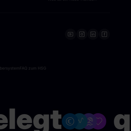
ebersystem
FAQ zum HSG
legt
qu