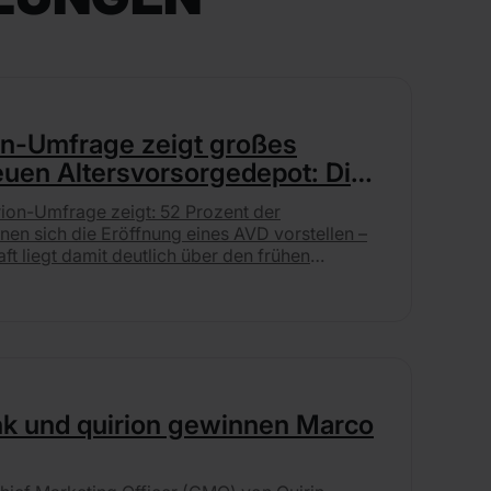
ion-Umfrage zeigt großes
euen Altersvorsorgedepot: Die
agten möchte eines eröffnen
rion-Umfrage zeigt: 52 Prozent der
nen sich die Eröffnung eines AVD vorstellen –
ft liegt damit deutlich über den frühen
arenz und niedrige Kosten sind den Befragten
ite.
ank und quirion gewinnen Marco