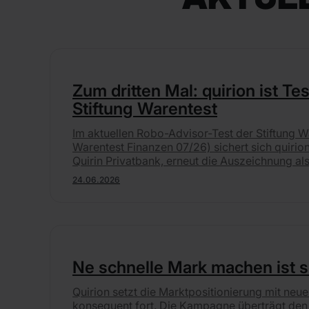
Zum dritten Mal: quirion ist Te
Stiftung Warentest
Im aktuellen Robo-Advisor-Test der Stiftung Wa
Warentest Finanzen 07/26) sichert sich quirio
Quirin Privatbank, erneut die Auszeichnung als
Gesamtnote "Sehr gut" (1,3) belegt quirion den
24.06.2026
Ne schnelle Mark machen ist 
Quirion setzt die Marktpositionierung mit neu
konsequent fort. Die Kampagne überträgt den