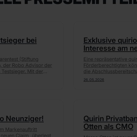
stsieger bei
Exklusive quir
Interesse am n
Hälfte der Befr
rentest (Stiftung
Eine repräsentative qui
n, der Robo Advisor der
Förderberechtigten kön
 Testsieger. Mit der
die Abschlussbereitscha
 ersten Platz.
Riester-Werten. Transp
26.05.2026
dabei wichtiger als Rend
so Neunziger!
Quirin Privatb
Otten als CMO
em Markenauftritt
 neuen Claim „überlegt