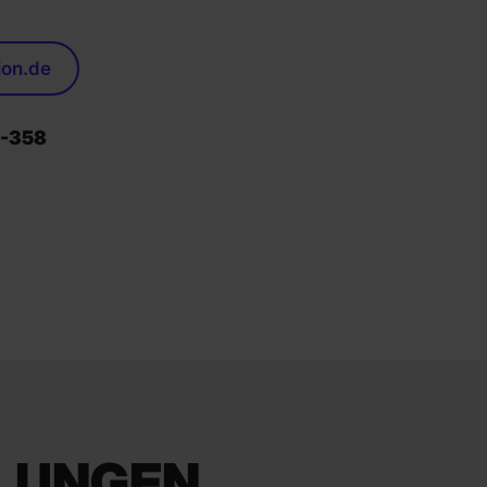
ion.de
1-358
ILUNGEN