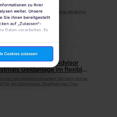
en
nformationen zu Ihrer
alysen weiter. Unsere
in Deutschland bietet quirion eine attraktive
rrechnungskonto.
 Sie ihnen bereitgestellt
cken auf „Zulassen“-
re Daten verarbeiten. Es
le Cookies zulassen
eue Services: Robo-Advisor
erstmals Geldanlage im flexiblen
tments in Megatrends-
n hat sein Angebot erweitert: Ab jetzt gibt es
e für die Geldanlage. Ebenfalls neu: Das