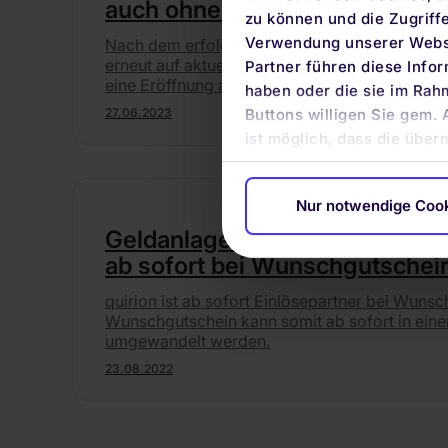
auch ohne Depot - Verzinsung
zu können und die Zugriff
Verwendung unserer Websi
Nach dem erfolgreichen Start erhöht quirion 
erneut auf aktuell 3 % p.a. Bereits seit der let
Partner führen diese Info
eine Eröffnung auch ohne gleichzeitige Depot
haben oder die sie im Rah
27.06.2023
Buttons willigen Sie gem. 
ist möglich, dass die über
Nur notwendige Coo
Geldanlage als passendes Ges
ab sofort bei Wunschgutschei
quirion ist ab sofort Einlösepartner bei Wuns
Wunschgutschein kann somit ab sofort in eine
umgewandelt werden.
23.08.2022