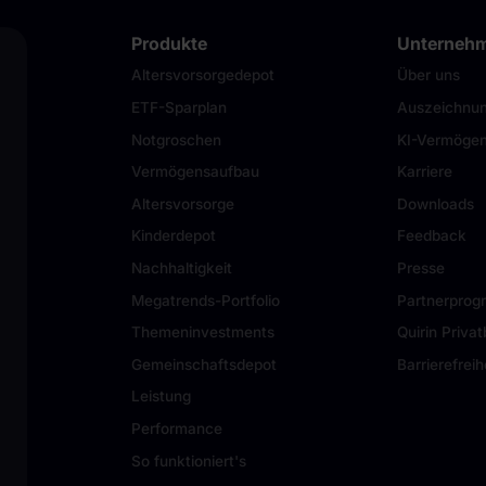
Produkte
Unterneh
Altersvorsorgedepot
Über uns
ETF-Sparplan
Auszeichnu
Notgroschen
KI-Vermögen
Vermögensaufbau
Karriere
Altersvorsorge
Downloads
Kinderdepot
Feedback
Nachhaltigkeit
Presse
Megatrends-Portfolio
Partnerpro
Themeninvestments
Quirin Priva
Gemeinschaftsdepot
Barrierefreih
Leistung
Performance
So funktioniert's