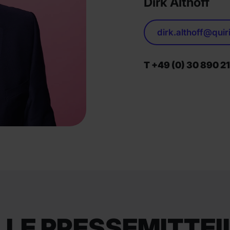
Dirk Althoff
dirk.althoff@quir
T +49 (0) 30 890 2
LE PRESSEMITTE