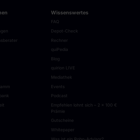
men
Wissenswertes
FAQ
ngen
Depot-Check
sberater
Rechner
quiPedia
Blog
quirion LIVE
Mediathek
gramm
Events
tbank
Podcast
eit
Empfehlen lohnt sich – 2 × 100 €
Prämie
Gutscheine
Whitepaper
Was ist ein Robo-Advisor?