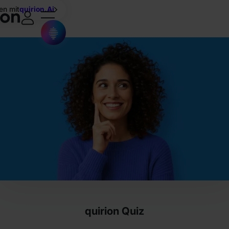
en mit
quirion.Ai
quirion Quiz