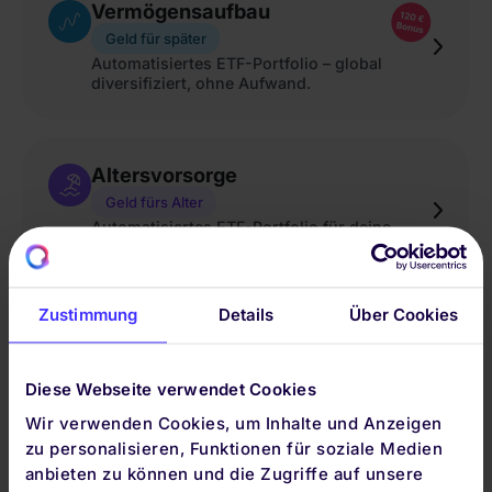
Vermögensaufbau
Geld für später
Automatisiertes ETF-Portfolio – global
diversifiziert, ohne Aufwand.
Altersvorsorge
Geld fürs Alter
Automatisiertes ETF-Portfolio für deine
individuelle Altersvorsorge.
Zustimmung
Details
Über Cookies
Kinder
Geld fürs Kind
Diese Webseite verwendet Cookies
Frühzeitig ein finanzielles Fundament für die
Zukunft deiner Kinder aufbauen.
Wir verwenden Cookies, um Inhalte und Anzeigen
zu personalisieren, Funktionen für soziale Medien
anbieten zu können und die Zugriffe auf unsere