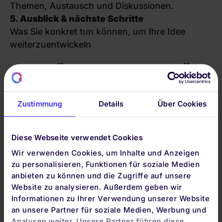
Themen, Austausch und Diskussionen.
5. Ausblick & nächste Schritte
Was Sie konkret tun können, um Ihre Idee
weiterzuentwickeln
HIER KÖNNEN SIE SICH FÜR
DAS EVENT ANMELDEN:
Zustimmung
Details
Über Cookies
Persönliche Daten
Anrede
*
Frau
Herr
Diese Webseite verwendet Cookies
Akademischer Grad
Wir verwenden Cookies, um Inhalte und Anzeigen
zu personalisieren, Funktionen für soziale Medien
Vorname
*
anbieten zu können und die Zugriffe auf unsere
Website zu analysieren. Außerdem geben wir
Informationen zu Ihrer Verwendung unserer Website
Nachname
*
an unsere Partner für soziale Medien, Werbung und
Analysen weiter. Unsere Partner führen diese