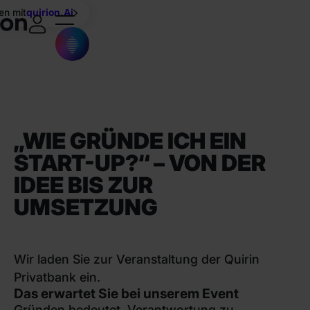
en mit
quirion.Ai
„WIE GRÜNDE ICH EIN
START-UP?“ – VON DER
IDEE BIS ZUR
UMSETZUNG
Wir laden Sie zur Veranstaltung der Quirin
Privatbank ein.
Das erwartet Sie bei unserem Event
Gründen bedeutet, Verantwortung zu