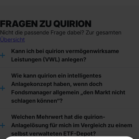
FRAGEN ZU QUIRION
Nicht die passende Frage dabei? Zur gesamten
Übersicht
Kann ich bei quirion vermögenwirksame
Leistungen (VWL) anlegen?
Wie kann quirion ein intelligentes
Anlagekonzept haben, wenn doch
Fondsmanager allgemein „den Markt nicht
schlagen können“?
Welchen Mehrwert hat die quirion-
Anlagelösung für mich im Vergleich zu einem
selbst verwalteten ETF-Depot?