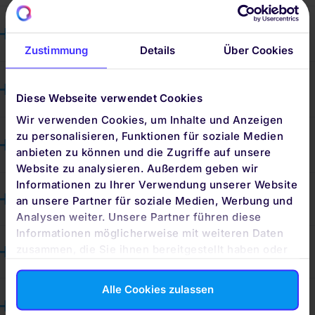
Wo finde ich die AGB und das Preis-Leistungs-
Verzeichnis?
Zustimmung
Details
Über Cookies
In welcher Währung werden die Konten bei
quirion geführt?
Diese Webseite verwendet Cookies
Wir verwenden Cookies, um Inhalte und Anzeigen
Kann ich mehrere Anlagestrategien
zu personalisieren, Funktionen für soziale Medien
anbieten zu können und die Zugriffe auf unsere
abschließen?
Website zu analysieren. Außerdem geben wir
Informationen zu Ihrer Verwendung unserer Website
Ist ein Wechsel der Anlagestrategie möglich?
an unsere Partner für soziale Medien, Werbung und
Analysen weiter. Unsere Partner führen diese
Informationen möglicherweise mit weiteren Daten
zusammen, die Sie ihnen bereitgestellt haben oder
Wie viel kostet mich die Anlage bei quirion?
die sie im Rahmen Ihrer Nutzung der Dienste
gesammelt haben. Durch Klicken auf „Zulassen“-
Alle Cookies zulassen
Was sind die Voraussetzungen, um quirion-
Buttons willigen Sie gem. Art. 49 Abs. 1 DSGVO ein,
dass auch Anbieter in den USA Ihre Daten