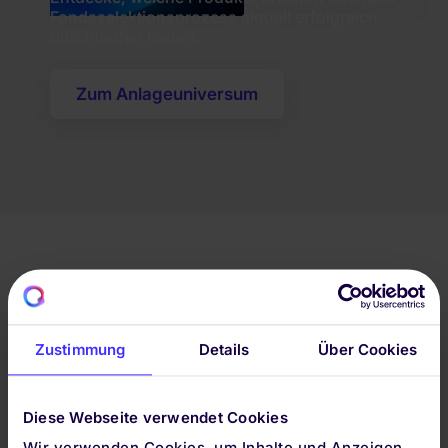
Fondsselektionsprozess aktuell erfolgreich
durchlaufen haben.
Zum Anlageuniversum
GRENZENLOS
INVESTIEREN. RISIKEN
Zustimmung
Details
Über Cookies
INTELLIGENT
MINIMIEREN.
Diese Webseite verwendet Cookies
Dein Geld verdient nicht nur gute