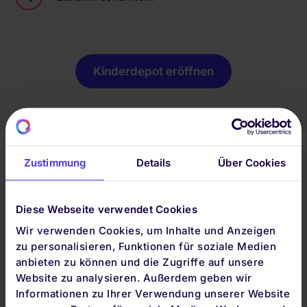
Kinderdepot eröffnen
Zustimmung
Details
Über Cookies
Schritt 1:
Gib an, ob du zu Beginn eine
einmalige Einzahlung für dein Kind leisten
möchtest – zum Beispiel zur Geburt, zur
Diese Webseite verwendet Cookies
Taufe oder zum Geburtstag. Falls nicht,
Wir verwenden Cookies, um Inhalte und Anzeigen
setze den Wert einfach auf 0.
zu personalisieren, Funktionen für soziale Medien
Schritt 2:
Wähle die monatliche Sparrate,
anbieten zu können und die Zugriffe auf unsere
Website zu analysieren. Außerdem geben wir
die du regelmäßig für dein Kind anlegen
Informationen zu Ihrer Verwendung unserer Website
möchtest. Schon ab 25 € im Monat kannst