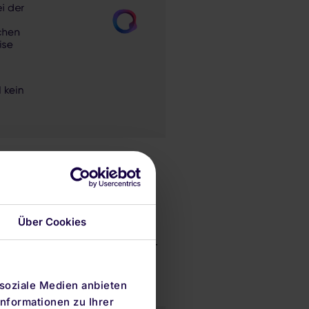
Über Cookies
en. Allerdings ist bei
 wünschenswert ist, dass der
re Technologien oder durch
 Rohstoffen nicht.
 soziale Medien anbieten
nformationen zu Ihrer