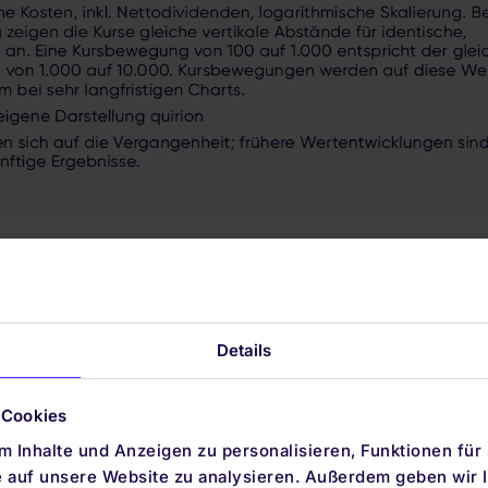
Details
gieträger wie Öl: Die Industrie ist auf Rohstoffe angewies
nicht „eingebaut“ wie bei Aktien. Denkbar und durchaus
n abnimmt – bei Öl zum Beispiel durch energieeffiziente
 Cookies
hstumslogik wie bei der Wirtschaft insgesamt gibt es bei
 Inhalte und Anzeigen zu personalisieren, Funktionen für
e auf unsere Website zu analysieren. Außerdem geben wir I