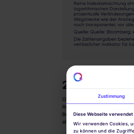
2) Rohstoffe
Zustimmung
Ob Metalle wie Kupfer oder Ener
Rohstoffen die Wertschöpfung 
Bedarf an einzelnen Rohstoffe
Diese Webseite verwendet
alternative Energien. Eine Wac
Wir verwenden Cookies, um
zu können und die Zugriff