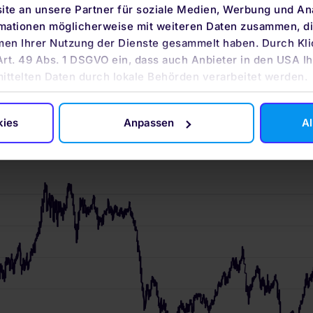
te an unsere Partner für soziale Medien, Werbung und An
rmationen möglicherweise mit weiteren Daten zusammen, die
men Ihrer Nutzung der Dienste gesammelt haben. Durch Kli
Art. 49 Abs. 1 DSGVO ein, dass auch Anbieter in den USA Ih
mittelten Daten durch lokale Behörden verarbeitet werden.
kies
Anpassen
Al