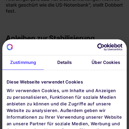
stark geschürt wie die US-Notenbank“, stellt Dobbert
fest.
Anleihen zur Stabilisierung
An den Aktienmärkten steht stets die Frage im Raum,
ob sich die bereits „eingepreisten“ Erwartungen
wirklich erfüllen, oder ob es Zeit für eine
Zustimmung
Details
Über Cookies
Neubewertung ist. Das ist der Motor kurzfristiger
Kursbewegungen. Wer sich auf die Schwankungen
eines reinen Aktieninvestments nicht einlassen will:
Diese Webseite verwendet Cookies
Die Beimischung von Anleihen kann ein Portfolio
Wir verwenden Cookies, um Inhalte und Anzeigen
stabilisieren.
zu personalisieren, Funktionen für soziale Medien
anbieten zu können und die Zugriffe auf unsere
„Allerdings können Wechselkursbewegungen den
stabilisierenden Effekt von Anleihen teilweise wieder
Website zu analysieren. Außerdem geben wir
zunichtemachen“, erklärt Dobbert. Für Anleihen
Informationen zu Ihrer Verwendung unserer Website
außerhalb des Euroraums greife man deshalb auf
an unsere Partner für soziale Medien, Werbung und
ETFs zurück, die gegen Währungsrisiken