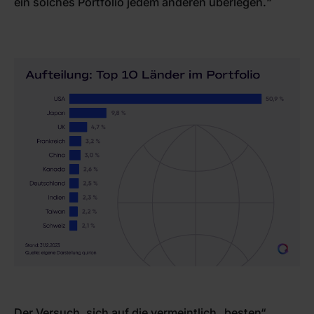
ein solches Portfolio jedem anderen überlegen.“
Der Versuch, sich auf die vermeintlich „besten“