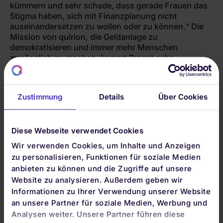
kümmern und sehr schade, dass gerade Frauen das
Stigma haben, sich mit Finanzplanung nicht
auseinandersetzen zu wollen oder zu können.“ Die
Mission von quirion, die Geldanlage zu
demokratisieren und immer mehr Menschen
zugänglich zu machen, kommt Pragst sehr
entgegen. „Die Möglichkeiten der Digitalisierung
dafür zu nutzen, daran arbeite ich gerne mit.“
Zustimmung
Details
Über Cookies
Mehr darüber, wie die Geldanlage bei
Diese Webseite verwendet Cookies
quirion funktioniert,
erfahren Sie hier
.
Wir verwenden Cookies, um Inhalte und Anzeigen
zu personalisieren, Funktionen für soziale Medien
anbieten zu können und die Zugriffe auf unsere
Disclaimer/rechtliche Hinweise:
Der Beitrag ist mit größter Sorgfalt bearbeitet worden. Er
Website zu analysieren. Außerdem geben wir
enthält jedoch lediglich unverbindliche Analysen und
Informationen zu Ihrer Verwendung unserer Website
Erläuterungen. Die Angaben beruhen auf Quellen, die wir für
an unsere Partner für soziale Medien, Werbung und
zuverlässig halten, für deren Richtigkeit, Vollständigkeit und
Analysen weiter. Unsere Partner führen diese
Aktualität wir aber keine Gewähr übernehmen können. Die