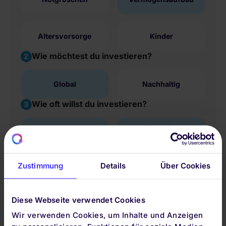
Altersvorsorge
Kinder
Wie möchtest du investieren?
2
Global
Nachhaltig
Wie oft willst du investieren?
3
Einmalige
Monatlich sparen
Geldanlage
Mehrfachantwort möglich
Zustimmung
Details
Über Cookies
Diese Webseite verwendet Cookies
Deine Auswahl:
Wir verwenden Cookies, um Inhalte und Anzeigen