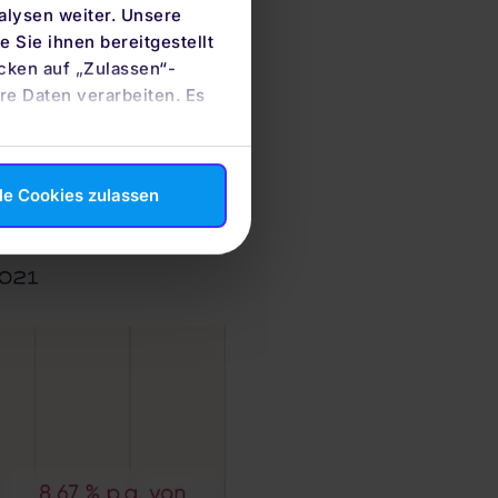
riert.
alysen weiter. Unsere
 Sie ihnen bereitgestellt
orizont verringern sich
cken auf „Zulassen“-
legten MSCI World zeigen
re Daten verarbeiten. Es
le Cookies zulassen