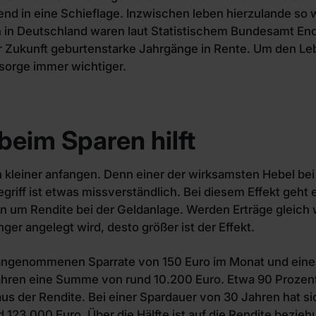
nd in eine Schieflage. Inzwischen leben hierzulande so 
 in Deutschland waren laut Statistischem Bundesamt En
er Zukunft geburtenstarke Jahrgänge in Rente. Um den Le
rsorge immer wichtiger.
 beim Sparen hilft
 kleiner anfangen. Denn einer der wirksamsten Hebel bei 
Begriff ist etwas missverständlich. Bei diesem Effekt geht
n um Rendite bei der Geldanlage. Werden Erträge gleich
ger angelegt wird, desto größer ist der Effekt.
 angenommenen Sparrate von 150 Euro im Monat und einer
Jahren eine Summe von rund 10.200 Euro. Etwa 90 Proze
aus der Rendite. Bei einer Spardauer von 30 Jahren hat 
d 123.000 Euro. Über die Hälfte ist auf die Rendite bezi