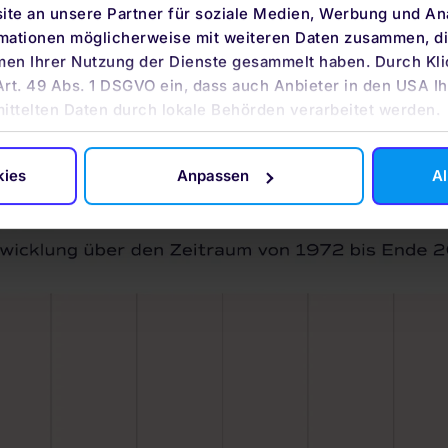
on, ob ein bestimmtes Unternehmen in 30 Jahren noch flo
te an unsere Partner für soziale Medien, Werbung und An
rmationen möglicherweise mit weiteren Daten zusammen, die
kten. Die verschwinden nicht so einfach. Mit dem Anlageh
men Ihrer Nutzung der Dienste gesammelt haben. Durch Kli
ertschwankungen, wie sich am Beispiel des breit ange
Art. 49 Abs. 1 DSGVO ein, dass auch Anbieter in den USA Ih
ezieht sich auf rund 1.500 Unternehmen.
mittelten Daten durch lokale Behörden verarbeitet werden.
kies
Anpassen
Al