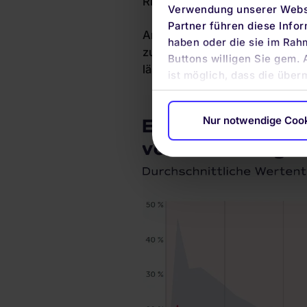
Risiken zu groß. Wer weiß sch
Verwendung unserer Websi
Partner führen diese Info
Anders ist das mit ganzen Mär
haben oder die sie im Rah
zudem die Auswirkungen von W
Buttons willigen Sie gem. 
lässt. Der MSCI World Index b
ist möglich, dass die über
Nur notwendige Coo