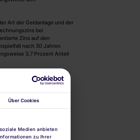
 der Art der Geldanlage und der
trechnungszins bei
ntierte Zins auf den
spielfall nach 30 Jahren
ungsweise 3,7 Prozent Anteil
Über Cookies
r Inflation, werden
den Hebel des Zinseszinses
jedoch historisch höhere
 soziale Medien anbieten
vestieren. Denn dann sind die
nformationen zu Ihrer