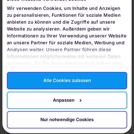
Wir verwenden Cookies, um Inhalte und Anzeigen
ROBO-ADVISOR DES
zu personalisieren, Funktionen für soziale Medien
JAHRES 2026
anbieten zu können und die Zugriffe auf unsere
Website zu analysieren. Außerdem geben wir
Vertraue bei deiner Geldanlage auf unser
Informationen zu Ihrer Verwendung unserer Website
professionelles, wissenschaftlich basiertes
an unsere Partner für soziale Medien, Werbung und
Anlagekonzept. Wir machen es dir leicht, von
Analysen weiter. Unsere Partner führen diese
den Renditechancen der Internationalen Märkte
Informationen möglicherweise mit weiteren Daten
zusammen, die Sie ihnen bereitgestellt haben oder
zu profitieren.
die sie im Rahmen Ihrer Nutzung der Dienste
Ausgezeichnete Portfolio-Qualität mit
gesammelt haben. Durch Klicken auf „Zulassen“-
Alle Cookies zulassen
Buttons willigen Sie gem. Art. 49 Abs. 1 DSGVO ein,
ausgewählten ETFs bei geringen Kosten
dass auch Anbieter in den USA Ihre Daten
Professionalität der Quirin Privatbank
verarbeiten. Es ist möglich, dass die übermittelten
Anpassen
Vielfach ausgezeichnet von
Daten durch lokale Behörden verarbeitet werden.
WirtschaftsWoche, Capital, extraETF, €uro
am Sonntag, n-tv, Stern und vielen mehr
Nur notwendige Cookies