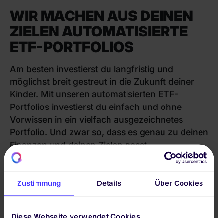
WIR MACHEN AUS DEINEN
ZIELEN AUTOMATISIERTE
ETF-PORTFOLIOS
Am besten investierst du langfristig und
möglichst breit gestreut in die Zukunft deiner
Kinder. Mit unseren automatisierten ETF-
Portfolios investierst du einfach und ohne
Vorwissen in ein vielfach ausgezeichnetes
Portfolio. Und zwar so, dass es genau zu deinen
Finanzen und deinen Zielen passt.
Jetzt starten
Zustimmung
Details
Über Cookies
Diese Webseite verwendet Cookies