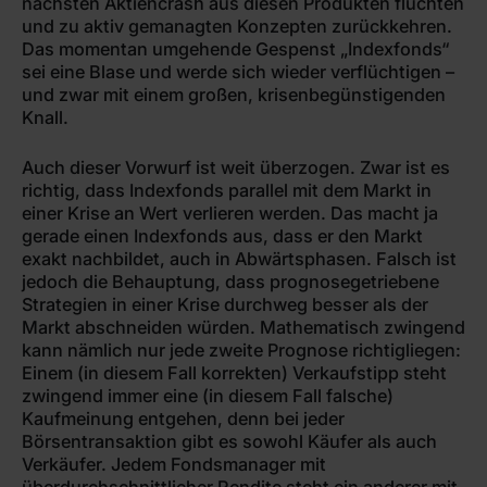
nächsten Aktiencrash aus diesen Produkten flüchten
und zu aktiv gemanagten Konzepten zurückkehren.
Das momentan umgehende Gespenst „Indexfonds“
sei eine Blase und werde sich wieder verflüchtigen –
und zwar mit einem großen, krisenbegünstigenden
Knall.
Auch dieser Vorwurf ist weit überzogen. Zwar ist es
richtig, dass Indexfonds parallel mit dem Markt in
einer Krise an Wert verlieren werden. Das macht ja
gerade einen Indexfonds aus, dass er den Markt
exakt nachbildet, auch in Abwärtsphasen. Falsch ist
jedoch die Behauptung, dass prognosegetriebene
Strategien in einer Krise durchweg besser als der
Markt abschneiden würden. Mathematisch zwingend
kann nämlich nur jede zweite Prognose richtigliegen:
Einem (in diesem Fall korrekten) Verkaufstipp steht
zwingend immer eine (in diesem Fall falsche)
Kaufmeinung entgehen, denn bei jeder
Börsentransaktion gibt es sowohl Käufer als auch
Verkäufer. Jedem Fondsmanager mit
überdurchschnittlicher Rendite steht ein anderer mit