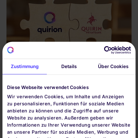
INSIDE QUIRION
Zustimmung
Details
Über Cookies
Geballte Power für dein Portfolio
quirion und Quirin Privatbank arbeiten eng
Diese Webseite verwendet Cookies
verzahnt als Team. Das hat für Kundinnen und
Kunden viele Vorteile.
Wir verwenden Cookies, um Inhalte und Anzeigen
zu personalisieren, Funktionen für soziale Medien
5.8.2026
anbieten zu können und die Zugriffe auf unsere
Website zu analysieren. Außerdem geben wir
Informationen zu Ihrer Verwendung unserer Website
an unsere Partner für soziale Medien, Werbung und