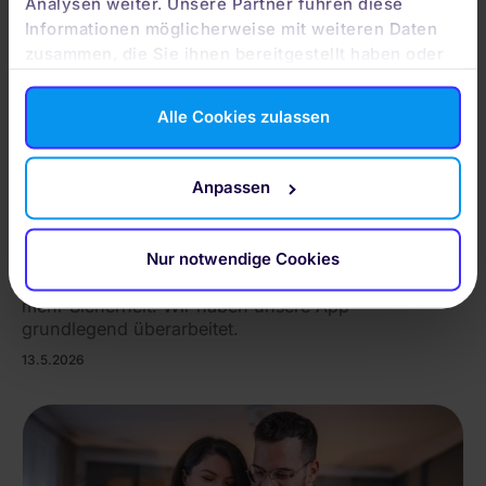
Analysen weiter. Unsere Partner führen diese
Informationen möglicherweise mit weiteren Daten
zusammen, die Sie ihnen bereitgestellt haben oder
die sie im Rahmen Ihrer Nutzung der Dienste
gesammelt haben. Durch Klicken auf „Zulassen“-
Alle Cookies zulassen
Buttons willigen Sie gem. Art. 49 Abs. 1 DSGVO ein,
dass auch Anbieter in den USA Ihre Daten
verarbeiten. Es ist möglich, dass die übermittelten
Anpassen
Daten durch lokale Behörden verarbeitet werden.
INSIDE QUIRION
Das bringt dir unser App-Update
Nur notwendige Cookies
Schnellere Übersicht, bessere User Experience,
mehr Sicherheit: Wir haben unsere App
grundlegend überarbeitet.
13.5.2026