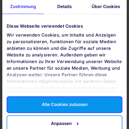
unverzichtbarer Depotbestandteil.
Zustimmung
Details
Über Cookies
Sie möchten mehr über den
prognosefreien Ansatz von quirion
Diese Webseite verwendet Cookies
erfahren und wissen, wie wir
Wir verwenden Cookies, um Inhalte und Anzeigen
unsere breit diversifizierten
zu personalisieren, Funktionen für soziale Medien
Portfolios konstruieren? Wir
anbieten zu können und die Zugriffe auf unsere
erklären unser Anlagekonzept und
Website zu analysieren. Außerdem geben wir
unseren Produktauswahlprozess
Informationen zu Ihrer Verwendung unserer Website
ausführlich in unserem
an unsere Partner für soziale Medien, Werbung und
Analysen weiter. Unsere Partner führen diese
WhitePaper.
Informationen möglicherweise mit weiteren Daten
Hier downloaden (PDF, 1,13 MB)
zusammen, die Sie ihnen bereitgestellt haben oder
die sie im Rahmen Ihrer Nutzung der Dienste
gesammelt haben. Durch Klicken auf „Zulassen“-
Alle Cookies zulassen
Buttons willigen Sie gem. Art. 49 Abs. 1 DSGVO ein,
dass auch Anbieter in den USA Ihre Daten
verarbeiten. Es ist möglich, dass die übermittelten
Disclaimer/rechtliche Hinweise:
Anpassen
Der Beitrag ist mit größter Sorgfalt bearbeitet worden. Er
Daten durch lokale Behörden verarbeitet werden.