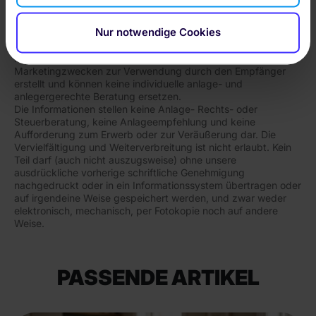
enthält jedoch lediglich unverbindliche Analysen und
Erläuterungen. Die Angaben beruhen auf Quellen, die wir für
Nur notwendige Cookies
zuverlässig halten, für deren Richtigkeit, Vollständigkeit und
Aktualität wir aber keine Gewähr übernehmen können. Die
Informationen wurden einzig zu Informations- und
Marketingzwecken zur Verwendung durch den Empfänger
erstellt und können keine individuelle anlage- und
anlegergerechte Beratung ersetzen.
Die Informationen stellen keine Anlage- Rechts- oder
Steuerberatung, keine Anlageempfehlung und keine
Aufforderung zum Erwerb oder zur Veräußerung dar. Die
Vervielfältigung und Weiterverbreitung ist nicht erlaubt. Kein
Teil darf (auch nicht auszugsweise) ohne unsere
ausdrückliche vorherige schriftliche Genehmigung
nachgedruckt oder in ein Informationssystem übertragen oder
auf irgendeine Weise gespeichert werden, und zwar weder
elektronisch, mechanisch, per Fotokopie noch auf andere
Weise.
PASSENDE ARTIKEL