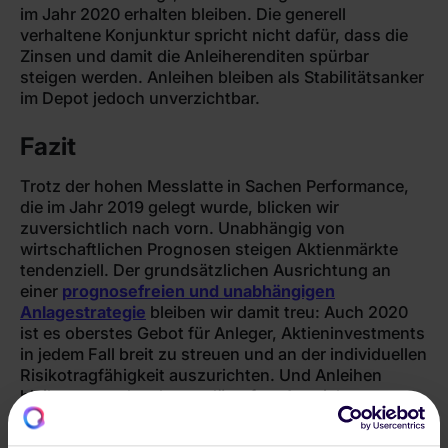
im Jahr 2020 erhalten bleiben. Die generell
verhaltene Konjunktur spricht nicht dafür, dass die
Zinsen und damit die Anleiherenditen spürbar
steigen werden. Anleihen bleiben als Stabilitätsanker
im Depot jedoch unverzichtbar.
Fazit
Trotz der hohen Messlatte in Sachen Performance,
die im Jahr 2019 gelegt wurde, blicken wir
zuversichtlich nach vorn. Unabhängig von
wirtschaftlichen Prognosen steigen Aktienmärkte
tendenziell. Der grundsätzlichen Ausrichtung an
einer
prognosefreien und unabhängigen
Anlagestrategie
bleiben wir damit treu: Auch 2020
ist es oberstes Gebot für Anleger, Aktieninvestments
in jedem Fall breit zu streuen und an der individuellen
Risikotragfähigkeit auszurichten. Und Anleihen
bleiben trotz der eher gedämpften Aussichten
aufgrund ihrer speziellen Eigenschaften zwecks
Stabilisierung eines breit aufgestellten Portfolios ein