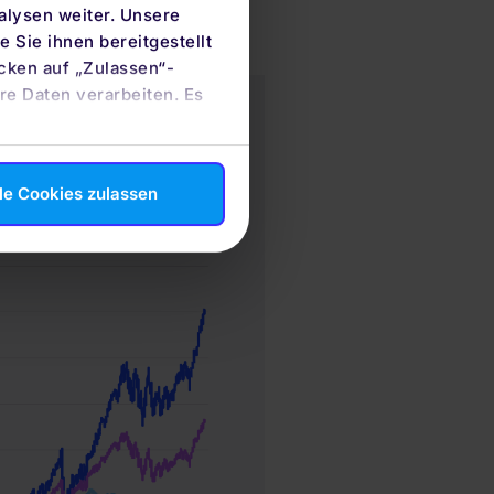
iden vor Augen führen.
alysen weiter. Unsere
 Sie ihnen bereitgestellt
cken auf „Zulassen“-
re Daten verarbeiten. Es
le Cookies zulassen