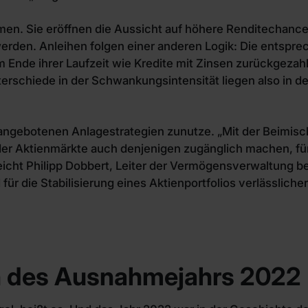
men. Sie eröffnen die Aussicht auf höhere Renditechanc
rden. Anleihen folgen einer anderen Logik: Die entspre
 Ende ihrer Laufzeit wie Kredite mit Zinsen zurückgezahl
nterschiede in der Schwankungsintensität liegen also in de
 angebotenen Anlagestrategien zunutze. „Mit der Beimisc
r Aktienmärkte auch denjenigen zugänglich machen, für d
eicht Philipp Dobbert, Leiter der Vermögensverwaltung be
 für die Stabilisierung eines Aktienportfolios verlässliche
 des Ausnahmejahrs 2022