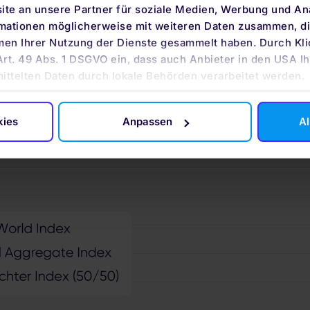
 Bloomberg Global Aggregate und einer Mischung aus be
te an unsere Partner für soziale Medien, Werbung und An
rmationen möglicherweise mit weiteren Daten zusammen, die
men Ihrer Nutzung der Dienste gesammelt haben. Durch Kli
Art. 49 Abs. 1 DSGVO ein, dass auch Anbieter in den USA Ih
mittelten Daten durch lokale Behörden verarbeitet werden.
kies
Anpassen
Al