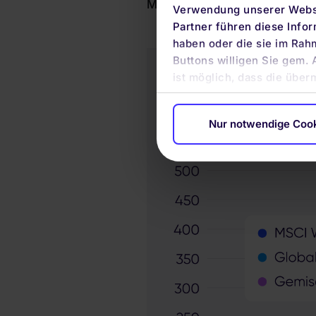
MSCI World, des Anleiheindex
Verwendung unserer Websi
Partner führen diese Info
haben oder die sie im Rah
Buttons willigen Sie gem. 
ist möglich, dass die über
Nur notwendige Coo