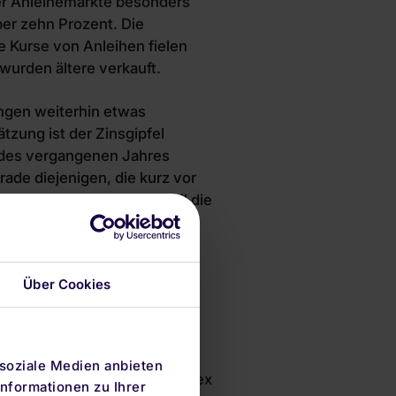
er Anleihemärkte besonders
ber zehn Prozent. Die
 Kurse von Anleihen fielen
wurden ältere verkauft.
ngen weiterhin etwas
tzung ist der Zinsgipfel
e des vergangenen Jahres
rade diejenigen, die kurz vor
d“, erklärt Dobbert. „Weil die
le, bis sich die negativen
Über Cookies
 soziale Medien anbieten
einem Vergleich des Aktienindex
nformationen zu Ihrer