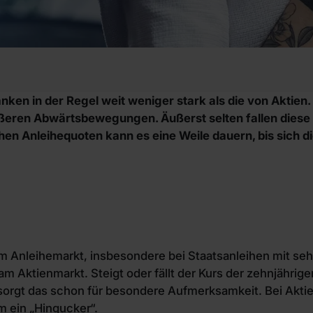
ken in der Regel weit weniger stark als die von Aktien
eren Abwärtsbewegungen. Äußerst selten fallen diese s
ohen Anleihequoten kann es eine Weile dauern, bis sich d
 Am Anleihemarkt, insbesondere bei Staatsanleihen mit seh
 am Aktienmarkt. Steigt oder fällt der Kurs der zehnjähri
 sorgt das schon für besondere Aufmerksamkeit. Bei Akt
 ein „Hingucker“.