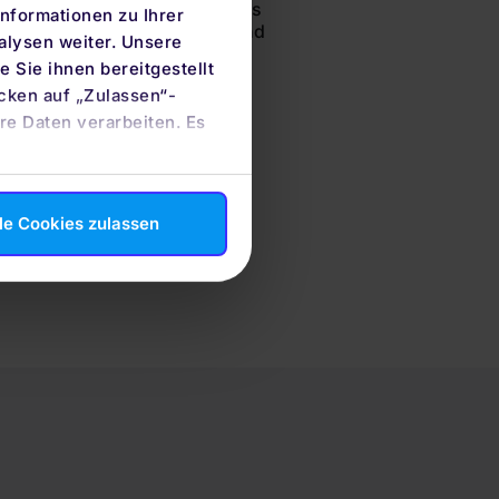
n“, so Schmidt. „Wir haben es
nformationen zu Ihrer
ch erfolgreich zu agieren – und
alysen weiter. Unsere
sein.“
 Sie ihnen bereitgestellt
cken auf „Zulassen“-
re Daten verarbeiten. Es
iger Turbulenzen an den
ns der Kunden und auch
llenen Kurse zum Nachkauf.
le Cookies zulassen