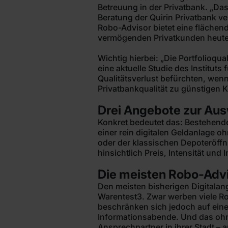
Betreuung in der Privatbank. „Das
Beratung der Quirin Privatbank ver
Robo-Advisor bietet eine flächend
vermögenden Privatkunden heute 
Wichtig hierbei: „Die Portfolioqu
eine aktuelle Studie des Institu
Qualitätsverlust befürchten, we
Privatbankqualität zu günstigen K
Drei Angebote zur Au
Konkret bedeutet das: Bestehend
einer rein digitalen Geldanlage o
oder der klassischen Depoteröffnu
hinsichtlich Preis, Intensität und 
Die meisten Robo-Advi
Den meisten bisherigen Digitalange
Warentest3. Zwar werben viele R
beschränken sich jedoch auf ein
Informationsabende. Und das ohn
Ansprechpartner in ihrer Stadt –