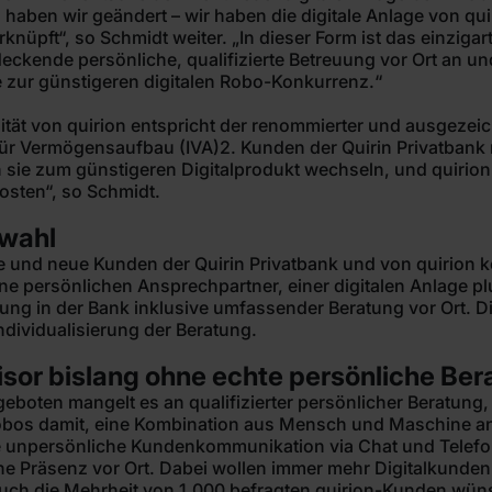
 haben wir geändert – wir haben die digitale Anlage von qui
knüpft“, so Schmidt weiter. „In dieser Form ist das einzigar
eckende persönliche, qualifizierte Betreuung vor Ort an un
zur günstigeren digitalen Robo-Konkurrenz.“
alität von quirion entspricht der renommierter und ausgezei
ts für Vermögensaufbau (IVA)2. Kunden der Quirin Privatban
nn sie zum günstigeren Digitalprodukt wechseln, und quir
osten“, so Schmidt.
swahl
e und neue Kunden der Quirin Privatbank und von quirion 
hne persönlichen Ansprechpartner, einer digitalen Anlage p
ng in der Bank inklusive umfassender Beratung vor Ort. Di
Individualisierung der Beratung.
sor bislang ohne echte persönliche Ber
boten mangelt es an qualifizierter persönlicher Beratung, d
obos damit, eine Kombination aus Mensch und Maschine an
e unpersönliche Kundenkommunikation via Chat und Telefo
e Präsenz vor Ort. Dabei wollen immer mehr Digitalkunden
 auch die Mehrheit von 1.000 befragten quirion-Kunden wün