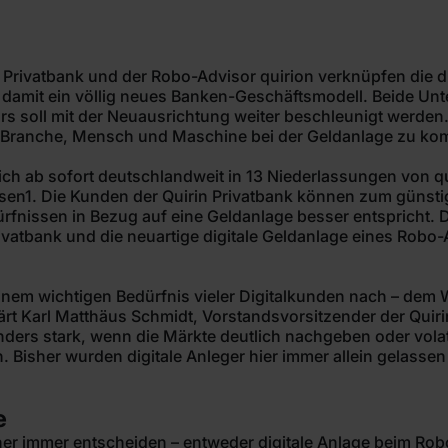
 Privatbank und der Robo-Advisor quirion verknüpfen die d
 damit ein völlig neues Banken-Geschäftsmodell. Beide Un
 soll mit der Neuausrichtung weiter beschleunigt werden
 Branche, Mensch und Maschine bei der Geldanlage zu komb
h ab sofort deutschlandweit in 13 Niederlassungen von qual
ssen1. Die Kunden der Quirin Privatbank können zum günsti
ürfnissen in Bezug auf eine Geldanlage besser entspricht.
ivatbank und die neuartige digitale Geldanlage eines Robo-
einem wichtigen Bedürfnis vieler Digitalkunden nach – de
klärt Karl Matthäus Schmidt, Vorstandsvorsitzender der Qui
ders stark, wenn die Märkte deutlich nachgeben oder volati
Bisher wurden digitale Anleger hier immer allein gelassen –
e
er immer entscheiden – entweder digitale Anlage beim Rob