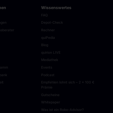
men
Wissenswertes
FAQ
ngen
Depot-Check
sberater
Rechner
quiPedia
Blog
quirion LIVE
Mediathek
gramm
Events
tbank
Podcast
eit
Empfehlen lohnt sich – 2 × 100 €
Prämie
Gutscheine
Whitepaper
Was ist ein Robo-Advisor?