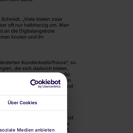
 Schmidt. „Viele bieten zwar
ber oft nur halbherzig um. Man
ht an die Digitalangebote
ahmen kosten und ihr
eränderten Kundenbedürfnisse“, so
ien, die sich dadurch bieten,
inen Bevölkerungsschichten. So
„In der Symbiose der digitalen
uf kurzfristige Margen schaut und
ich, digital oder beides in
Über Cookies
r erneut stark gewachsen. So ist
uflüsse generieren als im Jahr
en Kunden sogar um 167 %. „Mit
 soziale Medien anbieten