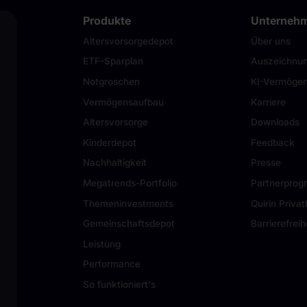
Produkte
Unterneh
Altersvorsorgedepot
Über uns
ETF-Sparplan
Auszeichnu
Notgroschen
KI-Vermögen
Vermögensaufbau
Karriere
Altersvorsorge
Downloads
Kinderdepot
Feedback
Nachhaltigkeit
Presse
Megatrends-Portfolio
Partnerpro
Themeninvestments
Quirin Priva
Gemeinschaftsdepot
Barrierefreih
Leistung
Performance
So funktioniert's