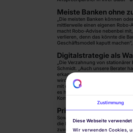
Meiste Banken ohne zu
„Die meisten Banken können oder w
mittlerweile einen eigenen Robo-
macht Robo-Advise nebenbei mit, we
verlieren, denn das könnte die Ba
Geschäftsmodell kaputt machen“, 
Digitalstrategie als 
„Die Verzahnung von stationärer 
Schmidt. „Auch unsere Berater ha
erkannt. Denn quirion erschließt
wird unser Digitalangebot zum Wa
mit der analogen Welt liegt der z
es heute verpasst, die Kunden auf
Kombination –, der hat morgen k
Zustimmung
Privatbank und digita
Sowohl die Quirin Privatbank wie 
Diese Webseite verwendet
die Bank bei den verwalteten As
zuvor. quirion ist bei den verwa
Wir verwenden Cookies, um