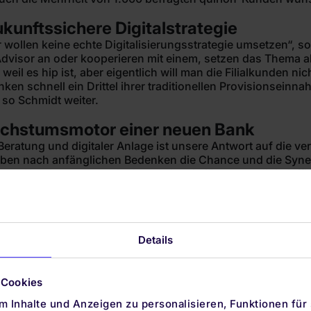
kunftssichere Digitalstrategie
ollen keine echte Digitalisierungsstrategie umsetzen“, so
Advisor an oder kooperieren mit einem, setzen das Thema a
il es hip ist, aber eigentlich will man die Filialkunden nic
nken schnell ein Drittel ihrer traditionellen Provisionseinn
so Schmidt weiter.
Wachstumsmotor einer neuen Bank
Beratung und digitaler Anlage ist unsere Antwort auf die v
ben nach anfänglichen Bedenken die Chance und die Synerg
 neue Kundengruppen, insbesondere in jüngeren, digitalaff
chstumsmotor für den gesamten Konzern“, betont Schmidt. 
ukünftige Erfolg einer Bank. Wer das ignoriert, wer primär a
 den richtigen Kanälen abzuholen und zu betreuen – persönl
eine Kunden mehr.“
Details
le Tochter 2019 erneut stark gewachsen
auch die digitale Tochter sind im vergangenen Geschäftsjah
 Cookies
sets um 25 % gewachsen und konnte 60 % mehr Nettomittelz
lteten Kundengeldern um stattliche 131 % gewachsen, bei d
 Inhalte und Anzeigen zu personalisieren, Funktionen für