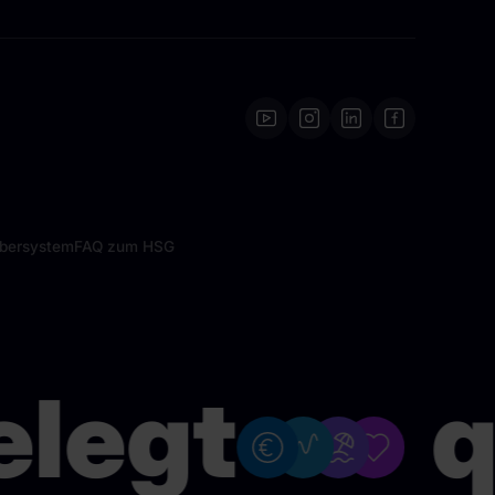
ebersystem
FAQ zum HSG
legt
qu