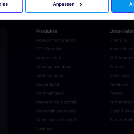
kies
Anpassen
Al
Produkte
Unterneh
Altersvorsorgedepot
Über uns
ETF-Sparplan
Auszeichnu
Notgroschen
KI-Vermögen
Vermögensaufbau
Karriere
Altersvorsorge
Downloads
Kinderdepot
Feedback
Nachhaltigkeit
Presse
Megatrends-Portfolio
Partnerpro
Themeninvestments
Quirin Priva
Gemeinschaftsdepot
Barrierefreih
Leistung