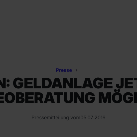
Presse
N: GELDANLAGE JE
EOBERATUNG MÖG
Pressemitteilung vom
05
.
07
.
2016