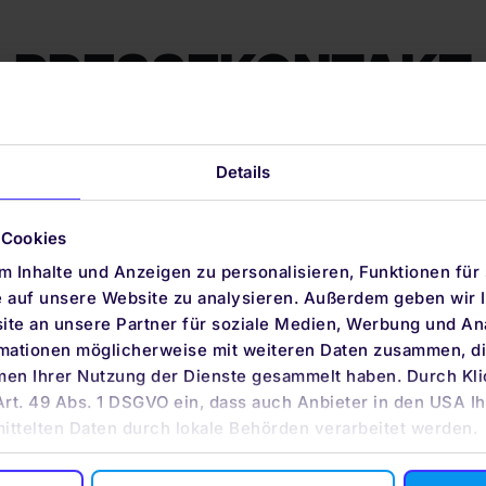
PRESSEKONTAKT
Dirk Althoff
Details
quirion AG
Kurfürstendamm 119
10711 Berlin
 Cookies
T +49 (0) 30 890 21-358
 Inhalte und Anzeigen zu personalisieren, Funktionen für
e auf unsere Website zu analysieren. Außerdem geben wir I
dirk.althoff@quirion.de
te an unsere Partner für soziale Medien, Werbung und An
rmationen möglicherweise mit weiteren Daten zusammen, die
men Ihrer Nutzung der Dienste gesammelt haben. Durch Kli
Art. 49 Abs. 1 DSGVO ein, dass auch Anbieter in den USA Ih
mittelten Daten durch lokale Behörden verarbeitet werden.