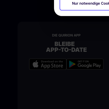
Nur notwendige Coo
DIE QUIRION APP
BLEIBE
APP-TO-DATE