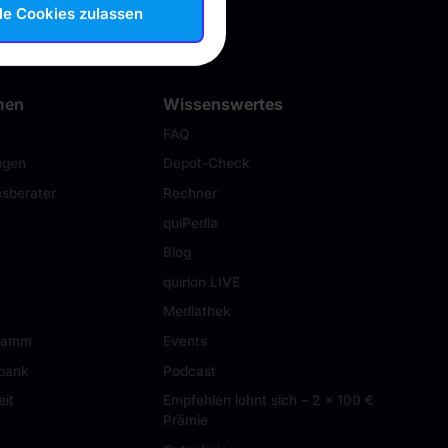
le Cookies zulassen
men
Wissenswertes
FAQ
ngen
Depot-Check
sberater
Rechner
quiPedia
Blog
quirion LIVE
Mediathek
gramm
Events
tbank
Podcast
eit
Empfehlen lohnt sich – 2 × 100 €
Prämie