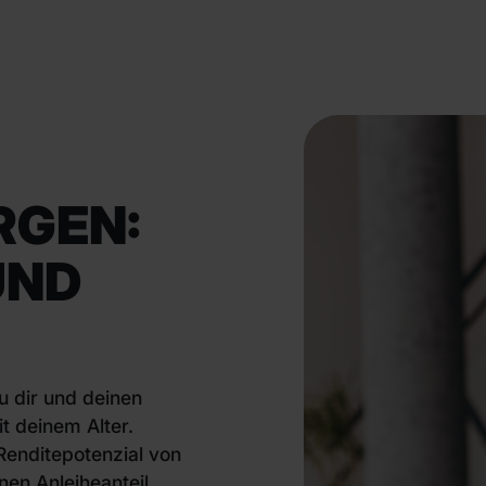
RGEN:
UND
u dir und deinen
t deinem Alter.
 Renditepotenzial von
nen Anleiheanteil,