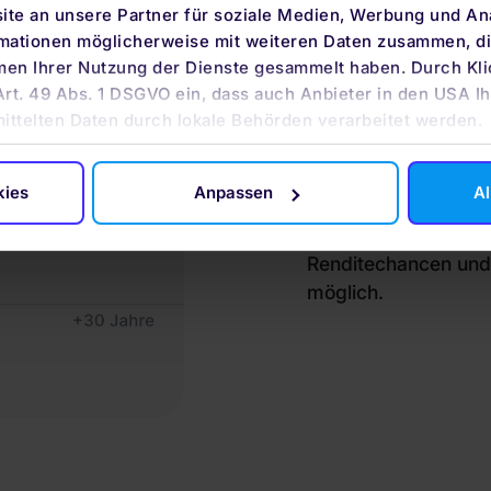
UNSER
te an unsere Partner für soziale Medien, Werbung und An
ANLAG
rmationen möglicherweise mit weiteren Daten zusammen, die
men Ihrer Nutzung der Dienste gesammelt haben. Durch Kli
Art. 49 Abs. 1 DSGVO ein, dass auch Anbieter in den USA Ih
AUSGE
mittelten Daten durch lokale Behörden verarbeitet werden.
Mit dem automatisier
kies
Anpassen
Al
du basierend auf wis
global diversifiziert
Renditechancen und 
möglich.