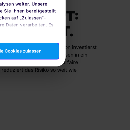
alysen weiter. Unsere
EKONZEPT:
 Sie ihnen bereitgestellt
cken auf „Zulassen“-
re Daten verarbeiten. Es
ZEICHNET.
ten ETF-Portfolio von quirion investierst
le Cookies zulassen
senschaftlichen Erkenntnissen in ein
es ETF-Portfolio. Das sichert faire
reduziert das Risiko so weit wie