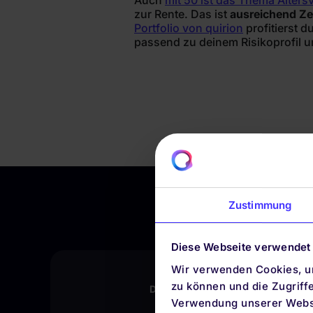
Auch
mit 50 ist das Thema Alter
zur Rente. Das ist
ausreichend Ze
Portfolio von quirion
profitierst 
passend zu deinem Risikoprofil 
Zustimmung
Diese Webseite verwendet
Wir verwenden Cookies, um
zu können und die Zugriff
DIE QUIRION APP
Verwendung unserer Websi