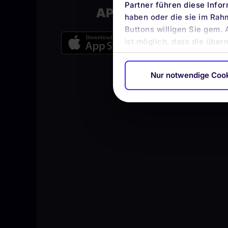
BLEIBE
Partner führen diese Info
APP-TO-DATE
haben oder die sie im Rah
Buttons willigen Sie gem. 
ist möglich, dass die über
Nur notwendige Coo