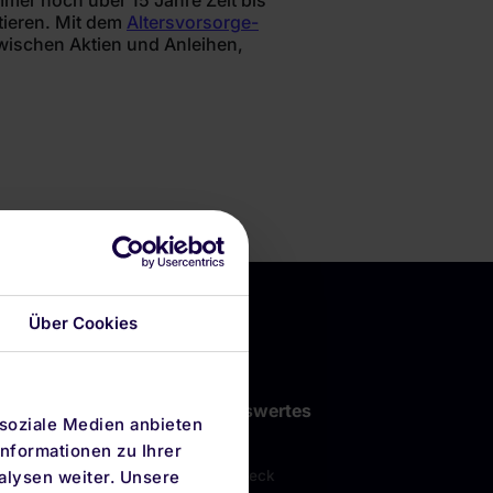
mmer noch über 15 Jahre Zeit bis
tieren. Mit dem
Altersvorsorge-
zwischen Aktien und Anleihen,
Über Cookies
men
Wissenswertes
 soziale Medien anbieten
FAQ
nformationen zu Ihrer
alysen weiter. Unsere
ngen
Depot-Check