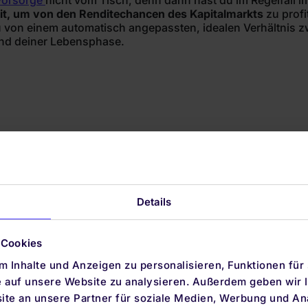
svorsorge
nicht vom Tisch, denn dann hast du im Regelfall i
it, um von den Renditechancen des Kapitalmarkts
zu profi
du von einem automatisch angepassten, idealen Verhältnis 
und deiner Lebensphase.
Details
 Cookies
Produkte
Unterneh
 Inhalte und Anzeigen zu personalisieren, Funktionen für
Altersvorsorgedepot
Über uns
e auf unsere Website zu analysieren. Außerdem geben wir I
te an unsere Partner für soziale Medien, Werbung und An
ETF-Sparplan
Auszeichnu