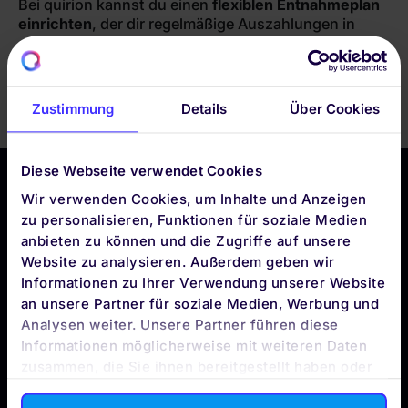
Bei quirion kannst du einen
flexiblen Entnahmeplan
einrichten
, der dir regelmäßige Auszahlungen in
selbst gewählter Höhe ermöglicht.
Zustimmung
Details
Über Cookies
Diese Webseite verwendet Cookies
Wir verwenden Cookies, um Inhalte und Anzeigen
zu personalisieren, Funktionen für soziale Medien
anbieten zu können und die Zugriffe auf unsere
DIE QUIRION APP
Website zu analysieren. Außerdem geben wir
BLEIBE
Informationen zu Ihrer Verwendung unserer Website
APP-TO-DATE
an unsere Partner für soziale Medien, Werbung und
Analysen weiter. Unsere Partner führen diese
Informationen möglicherweise mit weiteren Daten
zusammen, die Sie ihnen bereitgestellt haben oder
die sie im Rahmen Ihrer Nutzung der Dienste