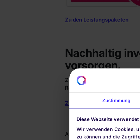
Zu den Leistungspaketen
Nachhaltig inv
vorsorgen.
Zum Beispiel bieten wir nun 
Renditechancen
durch eine br
Zustimmung
Zur nachhaltigen Geldanlage
Diese Webseite verwendet
Wir verwenden Cookies, um
Auch neu bei uns ist ein Produk
zu können und die Zugriff