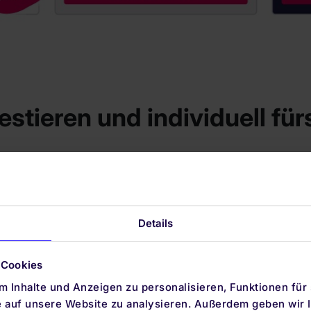
estieren und individuell für
auch
nachhaltige Anlagestrategien
an, die das Thema nac
eite Risikostreuung in Einklang bringen.
Details
 Cookies
 Inhalte und Anzeigen zu personalisieren, Funktionen für
t, dass speziell auf die Bedürfnisse Ihrer
Altersvorsorg
e auf unsere Website zu analysieren. Außerdem geben wir I