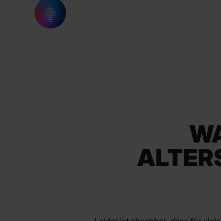
WA
ALTER