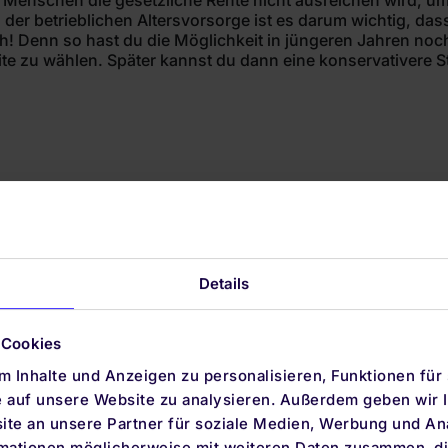
le Menschen die gesetzliche Rente nicht ausreichen wird, u
der betrieblichen Altersvorsorge ist es darum wichtig, das
! Denn so hast du die Möglichkeit in jüngeren Jahren noch e
te zu wählen. Später kannst du dann eine konservativere S
Details
 Cookies
Produkte
Unterneh
 Inhalte und Anzeigen zu personalisieren, Funktionen für
Altersvorsorgedepot
Über uns
e auf unsere Website zu analysieren. Außerdem geben wir I
ETF-Sparplan
Auszeichnu
te an unsere Partner für soziale Medien, Werbung und An
Notgroschen
KI-Vermögen
rmationen möglicherweise mit weiteren Daten zusammen, die