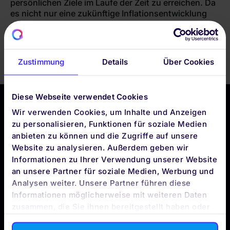
persönlichen Ziele im Laufe der Zeit zu erreichen. Da
es nicht nur eine zukünftige Inflationsentwicklung
geben kann, wird auch diese in den 1.000
Kapitalmarktszenarien modelliert. Die Inflation wird
über alle Ziele berechnet.
Zustimmung
Details
Über Cookies
Diese Webseite verwendet Cookies
Wir verwenden Cookies, um Inhalte und Anzeigen
zu personalisieren, Funktionen für soziale Medien
anbieten zu können und die Zugriffe auf unsere
DIE QUIRION APP
Website zu analysieren. Außerdem geben wir
BLEIBE
Informationen zu Ihrer Verwendung unserer Website
APP-TO-DATE
an unsere Partner für soziale Medien, Werbung und
Analysen weiter. Unsere Partner führen diese
Informationen möglicherweise mit weiteren Daten
zusammen, die Sie ihnen bereitgestellt haben oder
die sie im Rahmen Ihrer Nutzung der Dienste