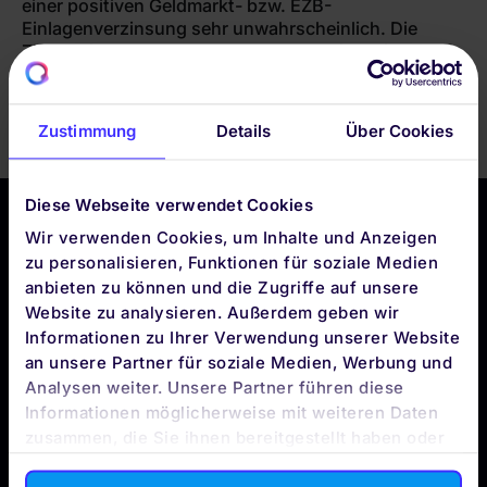
einer positiven Geldmarkt- bzw. EZB-
Einlagenverzinsung sehr unwahrscheinlich. Die
Zielrendite der Cash-Invest kann aber im Zeitverlauf
sinken und im Falle einer Geldmarkt- bzw. EZB-
Einlagenverzinsung unter 0 % auch negativ werden.
Zustimmung
Details
Über Cookies
Diese Webseite verwendet Cookies
Wir verwenden Cookies, um Inhalte und Anzeigen
zu personalisieren, Funktionen für soziale Medien
anbieten zu können und die Zugriffe auf unsere
DIE QUIRION APP
Website zu analysieren. Außerdem geben wir
BLEIBE
Informationen zu Ihrer Verwendung unserer Website
APP-TO-DATE
an unsere Partner für soziale Medien, Werbung und
Analysen weiter. Unsere Partner führen diese
Informationen möglicherweise mit weiteren Daten
zusammen, die Sie ihnen bereitgestellt haben oder
die sie im Rahmen Ihrer Nutzung der Dienste