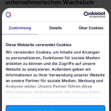
unternehmerischen Wachstum
Denn die Grundidee hinter der Aktie ist nicht
Zockerei, sondern höchst solide. Der Käufer einer
Aktie wird zum Miteigentümer des Unternehmens.
Damit beteiligt er sich an den unternehmerischen
Zustimmung
Details
Über Cookies
Chancen, aber eben auch an den Risiken. Für das
Inkaufnehmen dieser Risiken wird er mit einer
Risikoprämie entlohnt. Das sind zum einen
Diese Webseite verwendet Cookies
Dividenden, zum anderen Kursgewinne, die letztlich
Wir verwenden Cookies, um Inhalte und Anzeigen
auf dem Wirtschaftswachstum bzw. auf dem
zu personalisieren, Funktionen für soziale Medien
Gewinnwachstum des Unternehmens basieren
anbieten zu können und die Zugriffe auf unsere
Website zu analysieren. Außerdem geben wir
Informationen zu Ihrer Verwendung unserer Website
an unsere Partner für soziale Medien, Werbung und
Analysen weiter. Unsere Partner führen diese
Informationen möglicherweise mit weiteren Daten
zusammen, die Sie ihnen bereitgestellt haben oder
die sie im Rahmen Ihrer Nutzung der Dienste
gesammelt haben. Durch Klicken auf „Zulassen“-