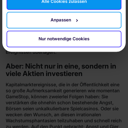
Alle Cookies zulassen
Buttons willigen Sie gem. Art. 49 Abs. 1 DSGVO ein,
dass auch Anbieter in den USA Ihre Daten
verarbeiten. Es ist möglich, dass die übermittelten
Anpassen
Daten durch lokale Behörden verarbeitet werden.
Vielen Anlegern ist dieses Grundprinzip der
Nur notwendige Cookies
Einzelaktie nicht bekannt, es ist in Vergessenheit
geraten oder wird manchmal von aktuellen
Ereignissen überlagert.
Aber: Nicht nur in eine, sondern in
viele Aktien investieren
Kapitalmarktereignisse, die in der Öffentlichkeit eine
so große Aufmerksamkeit generieren wie momentan
GameStop, können zweierlei Folgen haben: Sie
verstärken die ohnehin schon bestehende Angst,
Börsen seien unkalkulierbare Spielcasinos. Oder sie
wecken den Wunsch, an diesen irrationalen
Wachstumsphantasien teilzuhaben und schnell reich
zu werden. Auf den Punkt gebracht: Angst und Gier