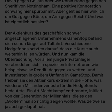
David gegen Goliath oder wie Robin Hood gegen den
Sheriff von Nottingham. Eine positive Konnotation
schwang hier spürbar mit. Aber geht es hier wirklich
um Gut gegen Böse, um Arm gegen Reich? Und was
ist eigentlich passiert?
Der Aktienkurs des geschäftlich schwer
angeschlagenen Unternehmens GameStop befand
sich schon länger auf Talfahrt. Verschiedene
Hedgefonds setzten darauf, dass die Kurse auch
weiterhin fallen würden. Und nun kam die
Überraschung: Vor allem junge Privatanleger
verabredeten sich in speziellen Internetforen wie
beispielsweise Reddit, dagegen zu wetten, und
investierten in großem Umfang in GameStop. Damit
trieben sie den Aktienkurs extrem in die Höhe, was
wiederum Milliardenverluste für die Hedgefonds
bedeutete. Ein Art Machtkampf entbrannte, initiiert
von der Generation der Millennials, die es den
„Großen“ mal so richtig zeigen wollte. Was zeitweise
ja auch geklappt hat.