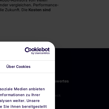
 Robo-Advisors von vielen
ander vergleichen. Performance-
ie Zukunft. Die
Kosten sind
Über Cookies
men
Wissenswertes
FAQ
 soziale Medien anbieten
nformationen zu Ihrer
ngen
Depot-Check
alysen weiter. Unsere
sberater
Rechner
 Sie ihnen bereitgestellt