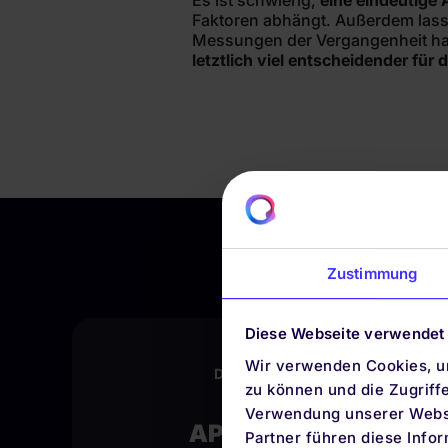
Es ist schwierig,
eine eindeutige 
Faktoren abhängt. Außerdem lass
Messungen der Vergangenheit hab
letztlich viel entscheidender für 
Zustimmung
Diese Webseite verwendet
Wir verwenden Cookies, um
DIE QUIRION APP
zu können und die Zugriff
BLEIBE
Verwendung unserer Websi
APP-TO-DATE
Partner führen diese Info