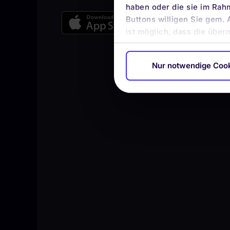
haben oder die sie im Rah
Buttons willigen Sie gem. 
ist möglich, dass die über
Nur notwendige Coo