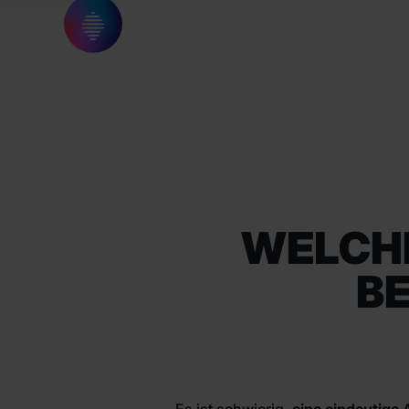
WELCHE
B