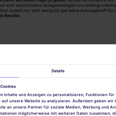
Antwort auf diese Frage zu geben
, da die Performance von
en sich verschiedene Anlagestrategien nur bedingt mitein
en zudem nur sehr wenig bis gar keine Aussagekraft für d
die Rendite
.
Details
Produkte
Unterneh
 Cookies
Altersvorsorgedepot
Über uns
 Inhalte und Anzeigen zu personalisieren, Funktionen für
e auf unsere Website zu analysieren. Außerdem geben wir I
ETF-Sparplan
Auszeichnu
te an unsere Partner für soziale Medien, Werbung und An
Notgroschen
KI-Vermögen
rmationen möglicherweise mit weiteren Daten zusammen, die