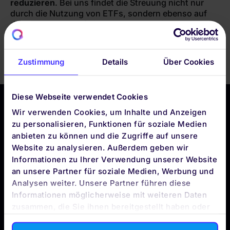
reduzieren
. Bei uns findet die Streuung nicht nur
durch die Nutzung von ETFs, sondern ebenso auf
der Ebene der Portfolios statt: Durch die
weltweite
Diversifikation
werden die Risiken einzelner Märkte
abgefedert.
Zustimmung
Details
Über Cookies
Diese Webseite verwendet Cookies
Wir verwenden Cookies, um Inhalte und Anzeigen
zu personalisieren, Funktionen für soziale Medien
anbieten zu können und die Zugriffe auf unsere
DIE QUIRION APP
Website zu analysieren. Außerdem geben wir
BLEIBE
Informationen zu Ihrer Verwendung unserer Website
APP-TO-DATE
an unsere Partner für soziale Medien, Werbung und
Analysen weiter. Unsere Partner führen diese
Informationen möglicherweise mit weiteren Daten
zusammen, die Sie ihnen bereitgestellt haben oder
die sie im Rahmen Ihrer Nutzung der Dienste