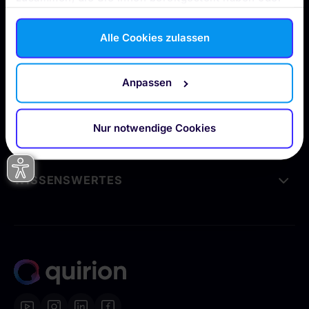
die sie im Rahmen Ihrer Nutzung der Dienste
gesammelt haben. Durch Klicken auf „Zulassen“-
Alle Cookies zulassen
Buttons willigen Sie gem. Art. 49 Abs. 1 DSGVO ein,
dass auch Anbieter in den USA Ihre Daten
verarbeiten. Es ist möglich, dass die übermittelten
Anpassen
Daten durch lokale Behörden verarbeitet werden.
PRODUKTE
Nur notwendige Cookies
UNTERNEHMEN
WISSENSWERTES