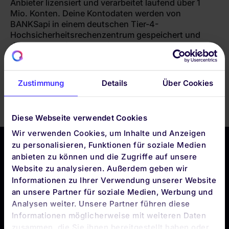
Anbieter lizensiert und verarbeitet laufend über 1
Mio. Konten. Deine Kontodaten werden von
BANKSapi in einem deutschen Tier-4-
Hochsicherheitsrechenzentrum gespeichert und
durch State-of-the-Art-Sicherheitsmaßnahmen
geschützt. Deine Konto- und Zugangsdaten werden
bei quirion nicht gespeichert. Du kannst die
Multibanking-Funktionen jederzeit deaktivieren, alle
Zustimmung
Details
Über Cookies
deine Kontodaten werden dann gelöscht.
Diese Webseite verwendet Cookies
Wir verwenden Cookies, um Inhalte und Anzeigen
zu personalisieren, Funktionen für soziale Medien
anbieten zu können und die Zugriffe auf unsere
Website zu analysieren. Außerdem geben wir
Informationen zu Ihrer Verwendung unserer Website
DIE QUIRION APP
an unsere Partner für soziale Medien, Werbung und
BLEIBE
Analysen weiter. Unsere Partner führen diese
APP-TO-DATE
Informationen möglicherweise mit weiteren Daten
zusammen, die Sie ihnen bereitgestellt haben oder